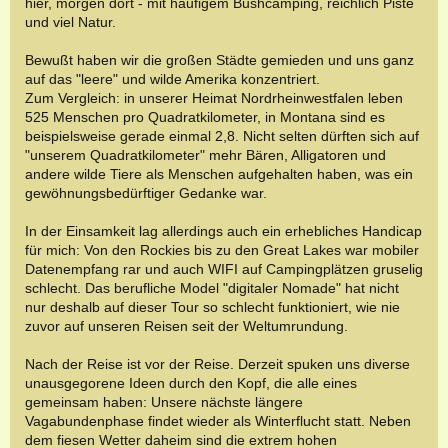
hier, morgen dort - mit häufigem Bushcamping, reichlich Piste
und viel Natur.
Bewußt haben wir die großen Städte gemieden und uns ganz
auf das "leere" und wilde Amerika konzentriert.
Zum Vergleich: in unserer Heimat Nordrheinwestfalen leben
525 Menschen pro Quadratkilometer, in Montana sind es
beispielsweise gerade einmal 2,8. Nicht selten dürften sich auf
"unserem Quadratkilometer" mehr Bären, Alligatoren und
andere wilde Tiere als Menschen aufgehalten haben, was ein
gewöhnungsbedürftiger Gedanke war.
In der Einsamkeit lag allerdings auch ein erhebliches Handicap
für mich: Von den Rockies bis zu den Great Lakes war mobiler
Datenempfang rar und auch WIFI auf Campingplätzen gruselig
schlecht. Das berufliche Model "digitaler Nomade" hat nicht
nur deshalb auf dieser Tour so schlecht funktioniert, wie nie
zuvor auf unseren Reisen seit der Weltumrundung.
Nach der Reise ist vor der Reise. Derzeit spuken uns diverse
unausgegorene Ideen durch den Kopf, die alle eines
gemeinsam haben: Unsere nächste längere
Vagabundenphase findet wieder als Winterflucht statt. Neben
dem fiesen Wetter daheim sind die extrem hohen