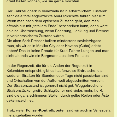
drauf halten können, wie sie gerne möchten.
Der Fahrzeugpark in Venezuela ist in erbärmlichem Zustand:
sehr viele total abgewrackte Ami-Dickschiffe fahren hier rum.
Wenn man nach dem optischen Zustand geht, den man
oftmals nur mit „total am Ende“ beschreiben kann, dann wäre
es eine Überraschung, wenn Federung, Lenkung und Bremse
in verkehrssicherm Zustand wären.
Die alten Sprit-Fresser bollern mindestens sovieleAbgase
raus, als wir es in Mexiko City oder Havana (Cuba) erlebt
haben! Das ist keine Freude für Krad-Fahrer Lungen und man
sieht abends wie ein Bergmann aus dem Pott aus.
In der Regenzeit, die für die Anden der Regenzeit in
Kolumbien entspricht, gibt es haufenweise Erdrutsche, etc.
wodurch Straßen für Stunden oder Tage nicht passierbar sind
und Ortschaften von der Außenwelt abgeschnitten werden.
Der Straßenzusand ist generell nicht gut. Weggebrochene
Straßenstücke, große Schlaglöcher und vieles mehr. I.d.R.
sind die ganz schlimmen Stellen durch gelbe Reifen oder Äste
gekennzeichnet.
Trotz vieler
Polizei-Kontrollposte
n sind wir auch in Venezuela
nie angehalten worden.