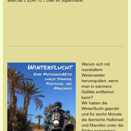
Wein ab 2 EUR / 0,7 Liter im Supermarkt.
Warum sich mit
nasskaltem
Winterwetter
herumquälen, wenn
man in wärmere
Gefilde entfliehen
kann?
Wir haben die
Winterflucht geprobt
und für sechs Monate
die Iberische Halbinsel
und Marokko unter die
Räder genommen: