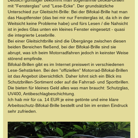
Deutlich günstiger bekommt man sogenannte Bifokal-Brillen
mit "Fensterglas" und "Lese-Ecke". Der grundsätzliche
Unterschied zur Gleitsicht-Brille: Bei der Bifokal-Brille hat man
das Hauptfenster (das bei mir nur Fensterglas ist, da ich in der
Weitsicht keine Probleme habe) und fürs Lesen / die Nahsicht
ist in jedes Glas unten ein kleines Fenster eingesetzt - quasi
die integrierte Lesebrille.
Bei einer Gleitsichtbrille sind die Übergänge zwischen diesen
beiden Bereichen fließend, bei der Bifokal-Brille sind sie
abrupt, was ich beim Motorradfahren jedoch in keinster Weise
störend empfinde.
Bifokal-Brillen gibt es im Internet preiswert in verschiedenen
Lese-Sehstärken. Bei den "offiziellen" Motorrad-Bifokal-Brillen
ist das Angebot übersichtlich. Daher lohnt sich ein Blick ins
Schutzbrillen-Sortiment oder auf die Fahrrad- und Sportbrillen.
Die bieten für kleines Geld alles was man braucht: Schutzglas,
UV400, Antibeschlagbeschichtung.
Ich hab mir für ca. 14 EUR je eine getönte und eine klare
Arbeitsschutz-Bifokal-Brille bestellt und bin im ersten Eindruck
sehr zufrieden.