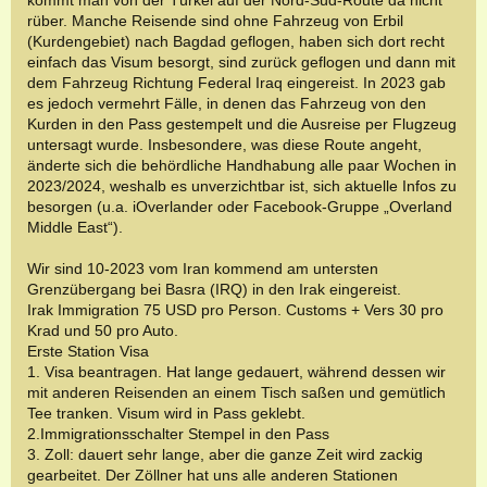
kommt man von der Türkei auf der Nord-Süd-Route da nicht
rüber. Manche Reisende sind ohne Fahrzeug von Erbil
(Kurdengebiet) nach Bagdad geflogen, haben sich dort recht
einfach das Visum besorgt, sind zurück geflogen und dann mit
dem Fahrzeug Richtung Federal Iraq eingereist. In 2023 gab
es jedoch vermehrt Fälle, in denen das Fahrzeug von den
Kurden in den Pass gestempelt und die Ausreise per Flugzeug
untersagt wurde. Insbesondere, was diese Route angeht,
änderte sich die behördliche Handhabung alle paar Wochen in
2023/2024, weshalb es unverzichtbar ist, sich aktuelle Infos zu
besorgen (u.a. iOverlander oder Facebook-Gruppe „Overland
Middle East“).
Wir sind 10-2023 vom Iran kommend am untersten
Grenzübergang bei Basra (IRQ) in den Irak eingereist.
Irak Immigration 75 USD pro Person. Customs + Vers 30 pro
Krad und 50 pro Auto.
Erste Station Visa
1. Visa beantragen. Hat lange gedauert, während dessen wir
mit anderen Reisenden an einem Tisch saßen und gemütlich
Tee tranken. Visum wird in Pass geklebt.
2.Immigrationsschalter Stempel in den Pass
3. Zoll: dauert sehr lange, aber die ganze Zeit wird zackig
gearbeitet. Der Zöllner hat uns alle anderen Stationen