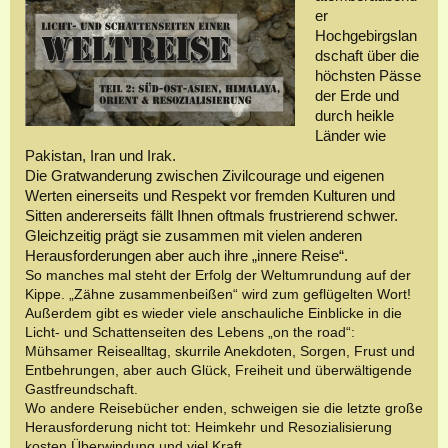
er
Hochgebirgslan
dschaft über die
höchsten Pässe
der Erde und
durch
heikle
Länder wie
Pakistan, Iran und Irak.
Die Gratwanderung zwischen Zivilcourage und eigenen
Werten einerseits und Respekt vor fremden Kulturen und
Sitten andererseits fällt Ihnen oftmals frustriere
nd schwer.
Gleichzeitig prägt sie zusammen mit vielen anderen
Herausforderungen aber auch ihre „innere Reise“.
So manches mal steht der Erfolg der Weltumrundung auf der
Kippe. „Zähne zusammenbeißen“ wird zum geflügelten Wort!
Außerdem gibt es wieder viele anschauliche Einblicke in die
Licht- und Schattenseiten des Lebens „on the road“:
Mühsamer Reisealltag, skurrile Anekdoten, Sorgen, Frust und
Entbehrungen, aber auch Glück, Freiheit und überwältigende
Gastfreundschaft.
Wo andere Reisebücher enden, schweigen sie die letzte große
Herausforderung nicht tot: Heimkehr und Resozialisierung
kosten Überwindung und viel Kraft.