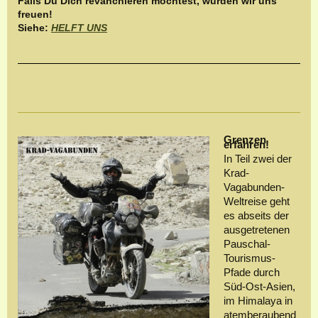
Falls Du Dich revanchieren möchtest, würden wir uns
freuen!
Siehe:
HELFT UNS
Grenzen
erfahren!
In Teil zwei der
Krad-
Vagabunden-
Weltreise geht
es abseits der
ausgetretenen
Pauschal-
Tourismus-
Pfade durch
Süd-Ost-Asien,
im Himalaya in
atemberaubend