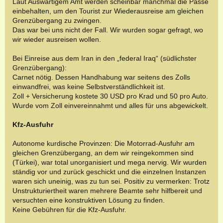
Laut Auswärtigem Amt werden scheinbar manchmal die Pässe
einbehalten, um den Tourist zur Wiederausreise am gleichen
Grenzübergang zu zwingen.
Das war bei uns nicht der Fall. Wir wurden sogar gefragt, wo
wir wieder ausreisen wollen.
Bei Einreise aus dem Iran in den „federal Iraq“ (südlichster
Grenzübergang):
Carnet nötig. Dessen Handhabung war seitens des Zolls
einwandfrei, was keine Selbstverständlichkeit ist.
Zoll + Versicherung kostete 30 USD pro Krad und 50 pro Auto.
Wurde vom Zoll einvereinnahmt und alles für uns abgewickelt.
Kfz-Ausfuhr
Autonome kurdische Provinzen: Die Motorrad-Ausfuhr am
gleichen Grenzübergang, an dem wir reingekommen sind
(Türkei), war total unorganisiert und mega nervig. Wir wurden
ständig vor und zurück geschickt und die einzelnen Instanzen
waren sich uneinig, was zu tun sei. Positiv zu vermerken: Trotz
Unstrukturiertheit waren mehrere Beamte sehr hilfbereit und
versuchten eine konstruktiven Lösung zu finden.
Keine Gebühren für die Kfz-Ausfuhr.