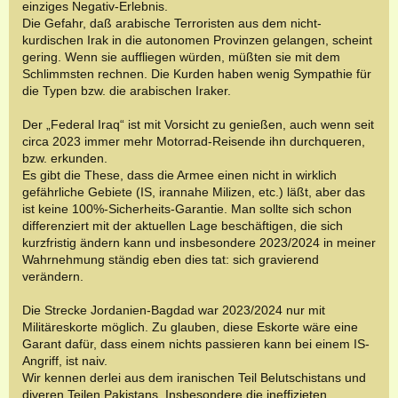
einziges Negativ-Erlebnis.
Die Gefahr, daß arabische Terroristen aus dem nicht-
kurdischen Irak in die autonomen Provinzen gelangen, scheint
gering. Wenn sie auffliegen würden, müßten sie mit dem
Schlimmsten rechnen. Die Kurden haben wenig Sympathie für
die Typen bzw. die arabischen Iraker.
Der „Federal Iraq“ ist mit Vorsicht zu genießen, auch wenn seit
circa 2023 immer mehr Motorrad-Reisende ihn durchqueren,
bzw. erkunden.
Es gibt die These, dass die Armee einen nicht in wirklich
gefährliche Gebiete (IS, irannahe Milizen, etc.) läßt, aber das
ist keine 100%-Sicherheits-Garantie. Man sollte sich schon
differenziert mit der aktuellen Lage beschäftigen, die sich
kurzfristig ändern kann und insbesondere 2023/2024 in meiner
Wahrnehmung ständig eben dies tat: sich gravierend
verändern.
Die Strecke Jordanien-Bagdad war 2023/2024 nur mit
Militäreskorte möglich. Zu glauben, diese Eskorte wäre eine
Garant dafür, dass einem nichts passieren kann bei einem IS-
Angriff, ist naiv.
Wir kennen derlei aus dem iranischen Teil Belutschistans und
diveren Teilen Pakistans. Insbesondere die ineffizieten