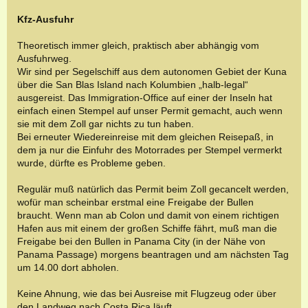
Kfz-Ausfuhr
Theoretisch immer gleich, praktisch aber abhängig vom
Ausfuhrweg.
Wir sind per Segelschiff aus dem autonomen Gebiet der Kuna
über die San Blas Island nach Kolumbien „halb-legal“
ausgereist. Das Immigration-Office auf einer der Inseln hat
einfach einen Stempel auf unser Permit gemacht, auch wenn
sie mit dem Zoll gar nichts zu tun haben.
Bei erneuter Wiedereinreise mit dem gleichen Reisepaß, in
dem ja nur die Einfuhr des Motorrades per Stempel vermerkt
wurde, dürfte es Probleme geben.
Regulär muß natürlich das Permit beim Zoll gecancelt werden,
wofür man scheinbar erstmal eine Freigabe der Bullen
braucht. Wenn man ab Colon und damit von einem richtigen
Hafen aus mit einem der großen Schiffe fährt, muß man die
Freigabe bei den Bullen in Panama City (in der Nähe von
Panama Passage) morgens beantragen und am nächsten Tag
um 14.00 dort abholen.
Keine Ahnung, wie das bei Ausreise mit Flugzeug oder über
den Landweg nach Costa Rica läuft.