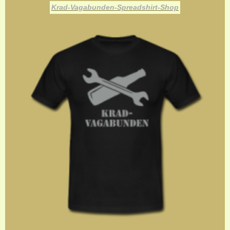
Krad-Vagabunden-Spreadshirt-Shop