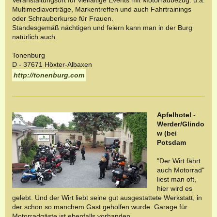
Veranstaltungsort für vielfältige Events mit Motorradbezug. u.a.
Multimediavorträge, Markentreffen und auch Fahrtrainings
oder Schrauberkurse für Frauen.
Standesgemäß nächtigen und feiern kann man in der Burg
natürlich auch.
Tonenburg
D - 37671 Höxter-Albaxen
http://tonenburg.com
Apfelhotel -
Werder/Glindo
w (bei
Potsdam
"Der Wirt fährt
auch Motorrad"
liest man oft,
hier wird es
gelebt. Und der Wirt liebt seine gut ausgestattete Werkstatt, in
der schon so manchem Gast geholfen wurde. Garage für
Motorradgäste ist ebenfalls vorhanden.